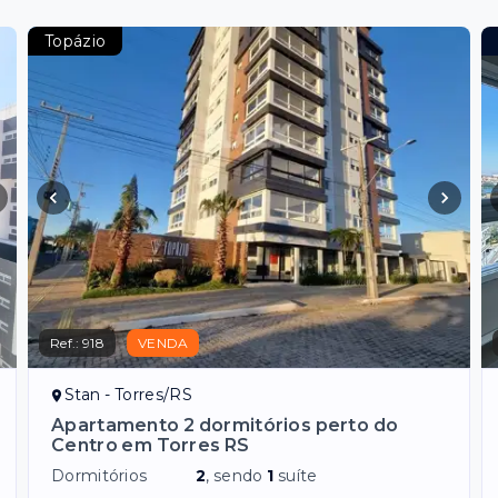
Topázio
Ref.:
918
VENDA
Stan - Torres/RS
Apartamento 2 dormitórios perto do
Centro em Torres RS
Dormitórios
2
, sendo
1
suíte