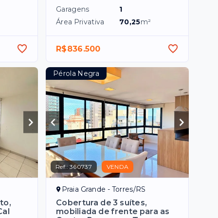
Garagens
1
Área Privativa
70,25
m²
R$836.500
Pérola Negra
Ref.:
360737
VENDA
Praia Grande - Torres/RS
to,
Cobertura de 3 suítes,
Cal
mobiliada de frente para as