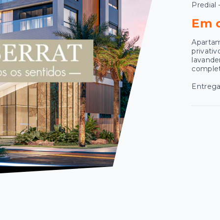
Predial 
Em 
Apartam
privativ
lavander
complet
Entrega