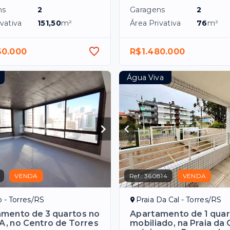
ns
2
Garagens
2
vativa
151,50
m²
Área Privativa
76
m²
60.000
R$1.480.000
Água Viva
VENDA
Ref.:
360814
VENDA
 - Torres/RS
Praia Da Cal - Torres/RS
mento de 3 quartos no
Apartamento de 1 quar
, no Centro de Torres
mobiliado, na Praia da 