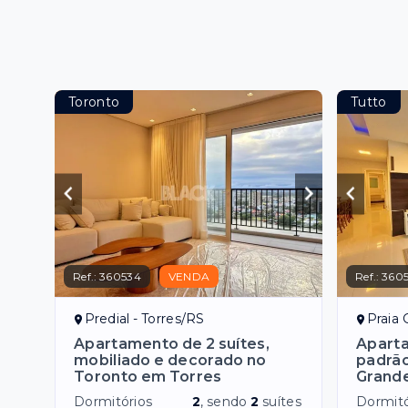
Toronto
Tutto
Ref.:
360534
VENDA
Ref.:
360
Predial - Torres/RS
Praia 
Apartamento de 2 suítes,
Aparta
mobiliado e decorado no
padrão
Toronto em Torres
Grand
Dormitórios
2
, sendo
2
suítes
Dormitó