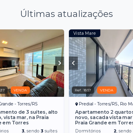
Últimas atualizações
Vista Mare
537
VENDA
Ref.:
1857
VENDA
Grande - Torres/RS
Predial - Torres/RS, Rio Ma
mento de 3 suítes, alto
Apartamento 2 quartos
, vista mar, na Praia
novo, sacada vista mar
e em Torres
Praia Grande em Torre
rios
3
, sendo
3
suítes
Dormitórios
2
, sendo