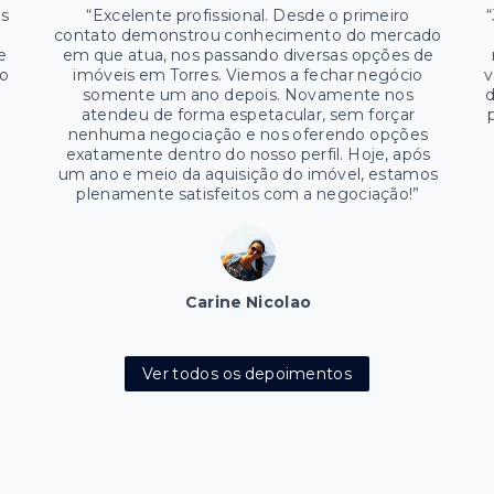
es
“
Excelente profissional. Desde o primeiro
“
contato demonstrou conhecimento do mercado
e
em que atua, nos passando diversas opções de
ão
imóveis em Torres. Viemos a fechar negócio
v
somente um ano depois. Novamente nos
d
atendeu de forma espetacular, sem forçar
nenhuma negociação e nos oferendo opções
exatamente dentro do nosso perfil. Hoje, após
um ano e meio da aquisição do imóvel, estamos
plenamente satisfeitos com a negociação!
”
Carine Nicolao
Ver todos os depoimentos