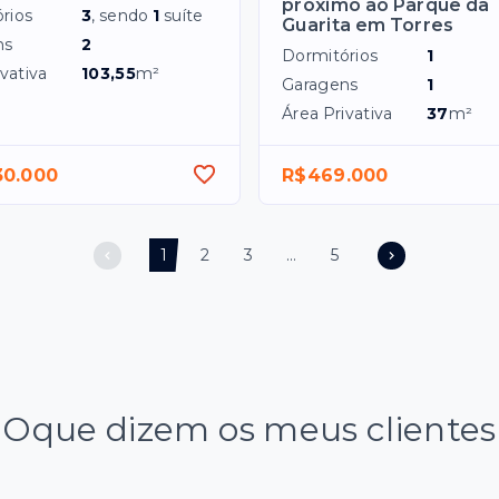
próximo ao Parque da
rios
3
, sendo
1
suíte
Guarita em Torres
ns
2
Dormitórios
1
vativa
103,55
m²
Garagens
1
Área Privativa
37
m²
30.000
R$469.000
1
2
3
...
5
Oque dizem os meus clientes