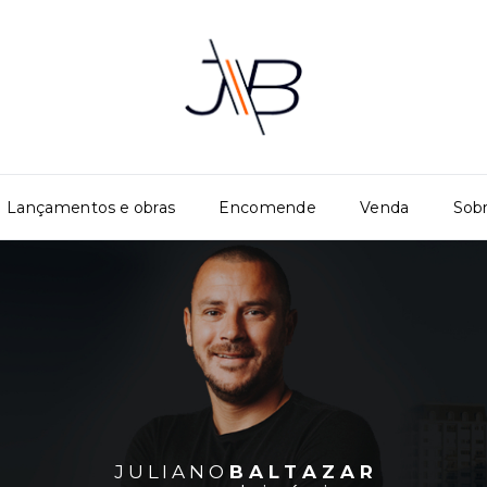
Lançamentos e obras
Encomende
Venda
Sob
J U L I A N O
B A L T A Z A R