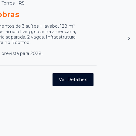
- Torres - RS
obras
entos de 3 suítes + lavabo, 128 m²
os, amplo living, cozinha americana,
ia separada, 2 vagas. Infraestrutura
a no Rooftop.
 prevista para 2028.
Ver Detalhes