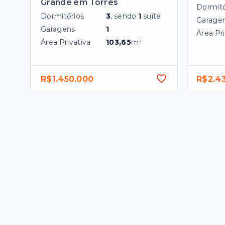
Grande em Torres
Dormitó
Dormitórios
3
, sendo
1
suíte
Garage
Garagens
1
Área Pri
Área Privativa
103,65
m²
R$1.450.000
R$2.4