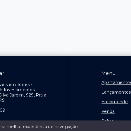
ar
Menu
Apartamentos
eis em Torres -
ck Investimentos
Lançamentos 
 Silva Jardim, 929, Praia
/RS
Encomende
609
Venda
Sobre
 uma melhor experiência de navegação.