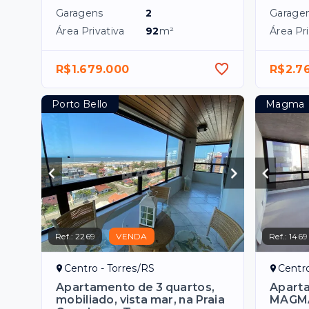
Garagens
2
Garage
Área Privativa
92
m²
Área Pri
R$1.679.000
R$2.7
Porto Bello
Magma
Ref.:
2269
VENDA
Ref.:
1469
Centro - Torres/RS
Centro
Apartamento de 3 quartos,
Aparta
mobiliado, vista mar, na Praia
MAGMA