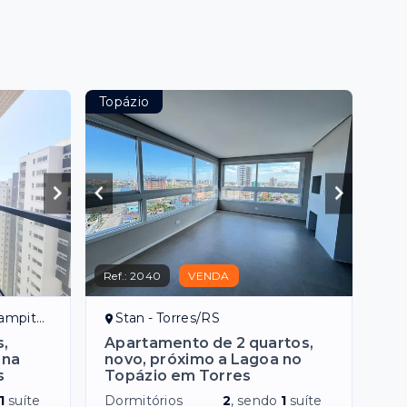
Topázio
Ref.:
2040
VENDA
mpituba
Stan - Torres/RS
,
Apartamento de 2 quartos,
 na
novo, próximo a Lagoa no
s
Topázio em Torres
1
suíte
Dormitórios
2
, sendo
1
suíte