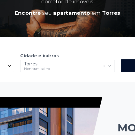
corretor de imóveis
Encontre
seu
apartamento
em
Torres
Cidade e bairros
Torres
Nenhum bairro
MO