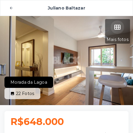
Juliano Baltazar
Mais fotos
Morada da Lagoa
22
Fotos
R$648.000