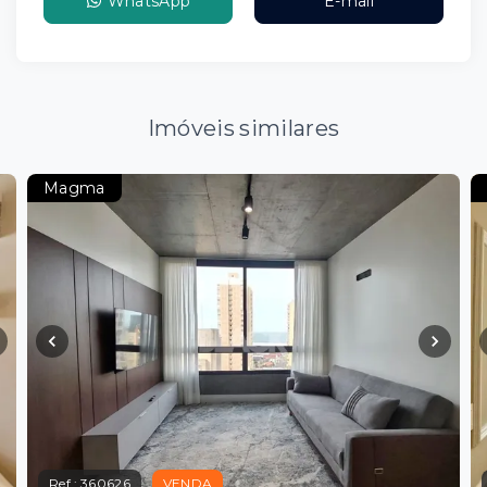
WhatsApp
E-mail
Imóveis similares
Magma
Ref.:
360626
VENDA