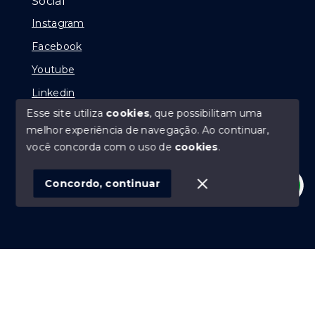
Social
Instagram
Facebook
Youtube
Linkedin
Esse site utiliza
cookies
, que possibilitam uma
melhor experiência de navegação.
Ao continuar,
você concorda com o uso de
cookies
.
© Copyright 2026 - Juliano Baltazar - Todos os direitos
reservados
Concordo, continuar
SITE PARA IMOBILIARIA
Início
Histórico
Favoritos