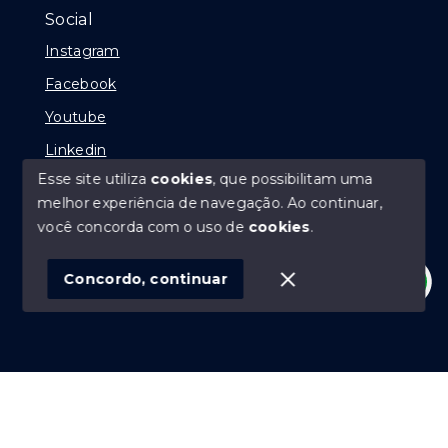
Social
Instagram
Facebook
Youtube
Linkedin
Esse site utiliza
cookies
, que possibilitam uma
melhor experiência de navegação.
Ao continuar,
você concorda com o uso de
cookies
.
© Copyright 2026 - Juliano Baltazar - Todos os direitos
reservados
Concordo, continuar
SITE PARA IMOBILIARIA
Início
Histórico
Favoritos