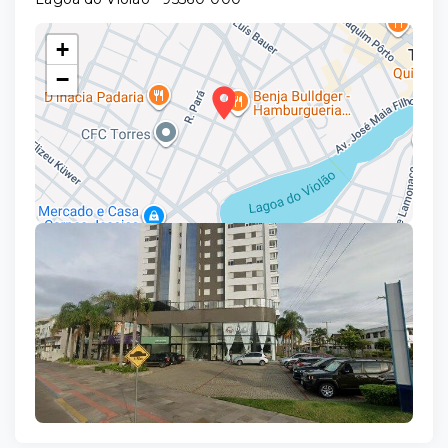
+
−
Leaflet