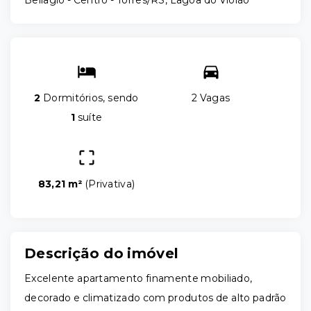
Bellagio -
Centro - Torres/RS, Lagoa do Violão
2
Dormitórios, sendo
2 Vagas
1
suíte
83,21 m²
(
Privativa
)
Descrição do imóvel
Excelente apartamento finamente mobiliado,
decorado e climatizado com produtos de alto padrão