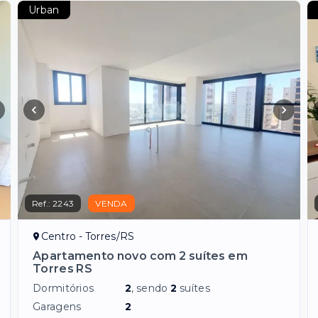
Urban
Ref.:
2243
VENDA
Centro - Torres/RS
Apartamento novo com 2 suítes em
Torres RS
Dormitórios
2
, sendo
2
suítes
Garagens
2