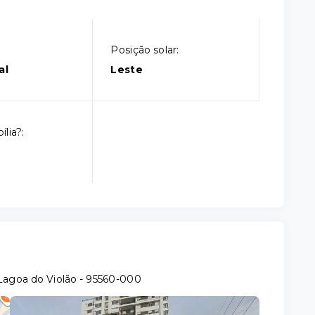
Posição solar:
al
Leste
lia?:
Lagoa do Violão
- 95560-000