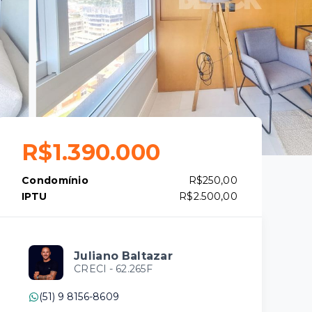
R$1.390.000
Condomínio
R$250,00
IPTU
R$2.500,00
Juliano Baltazar
CRECI -
62.265F
(51) 9 8156-8609