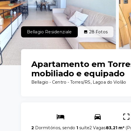
Bellagio Residenziale
28
Fotos
Apartamento em Torres
mobiliado e equipado
Bellagio -
Centro - Torres/RS, Lagoa do Violão
2
Dormitórios, sendo
1
suíte
2 Vagas
83,21 m²
(
P