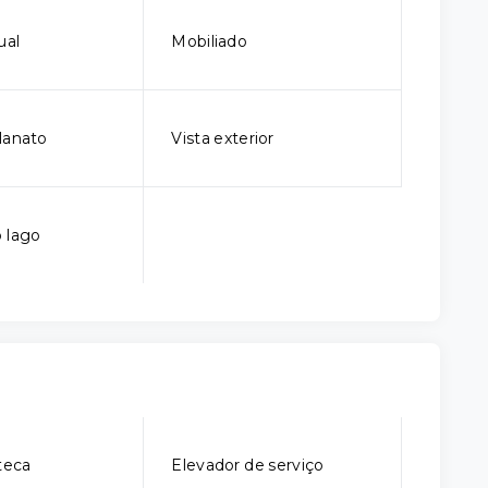
ual
Mobiliado
lanato
Vista exterior
o lago
teca
Elevador de serviço