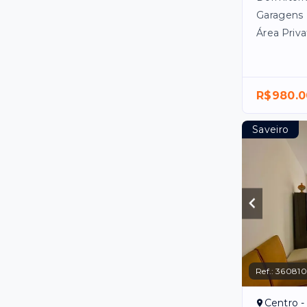
Garagens
Área Priva
R$980.0
Saveiro
Ref.:
360810
Centro -