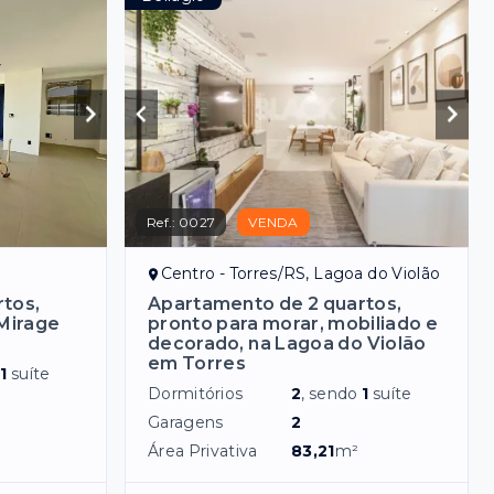
Ref.:
0027
VENDA
Centro - Torres/RS, Lagoa do Violão
tos,
Apartamento de 2 quartos,
 Mirage
pronto para morar, mobiliado e
decorado, na Lagoa do Violão
em Torres
o
1
suíte
Dormitórios
2
, sendo
1
suíte
Garagens
2
Área Privativa
83,21
m²