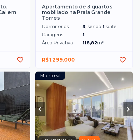
to,
Apartamento de 3 quartos
 Cal em
mobiliado na Praia Grande
Torres
Dormitórios
3
, sendo
1
suíte
Garagens
1
Área Privativa
118,82
m²
R$1.299.000
Montreal
Ref.:
Montreal03
VENDA