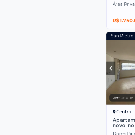
Área Priva
R$1.750
San Pietro
Ref.:
360118
Centro -
Apartame
novo, no
Dormitóri