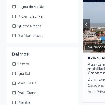
Lagoa do Violão
Próximo ao Mar
Quatro Praças
Rio Mampituba
Ref.:
36083
Bairros
Praia Gr
Centro
Apartame
mobiliado
Grande 
Igra Sul
Dormitóri
Praia Da Cal
Garagens
Área Priva
Praia Grande
Prainha