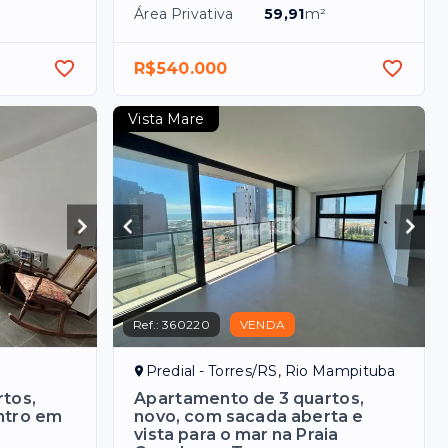
Área Privativa
59,91
m²
R$540.000
Vista Mare
Ref.:
360220
VENDA
Predial - Torres/RS, Rio Mampituba
tos,
Apartamento de 3 quartos,
ntro em
novo, com sacada aberta e
vista para o mar na Praia