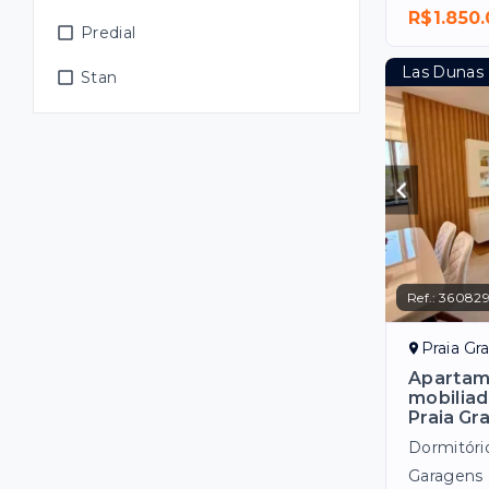
R$1.850
Predial
Las Dunas
Stan
Ref.:
36082
Praia Gr
Apartame
mobiliad
Praia Gr
Dormitóri
Garagens