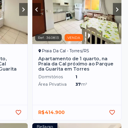
Ref.:
360813
VENDA
Praia Da Cal - Torres/RS
to,
Apartamento de 1 quarto, na
Cal
Praia da Cal próximo ao Parque
Guarita
da Guarita em Torres
Dormitórios
1
Área Privativa
37
m²
R$414.900
Bellagio