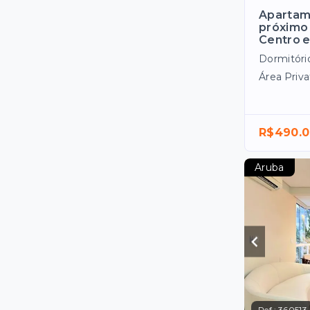
Apartame
próximo 
Centro 
Dormitóri
Área Priva
R$490.
Aruba
Ref.:
360513