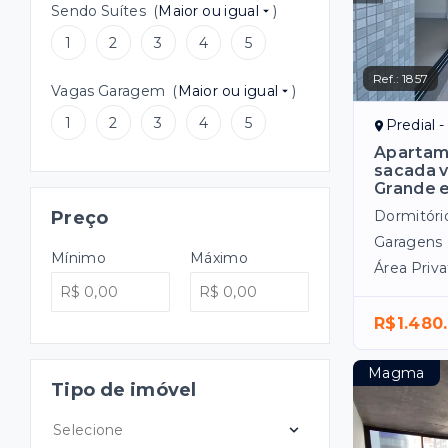
Sendo Suítes
(
Maior ou igual
)
1
2
3
4
5
Ref.:
1857
Vagas Garagem
(
Maior ou igual
)
1
2
3
4
5
Predial 
Apartame
sacada v
Grande 
Preço
Dormitóri
Garagens
Mínimo
Máximo
Área Priva
R$1.480
Magma
Tipo de imóvel
Selecione