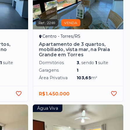
Ref.:
2269
VENDA
Centro - Torres/RS
tos,
Apartamento de 3 quartos,
 no
mobiliado, vista mar, na Praia
Grande em Torres
o
1
suíte
Dormitórios
3
, sendo
1
suíte
Garagens
1
²
Área Privativa
103,65
m²
R$1.450.000
Água Viva