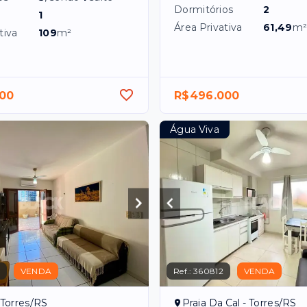
Dormitórios
2
1
Área Privativa
61,49
m
tiva
109
m²
00
R$496.000
Água Viva
VENDA
Ref.:
360812
VENDA
 Torres/RS
Praia Da Cal - Torres/RS