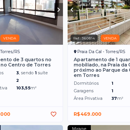
VENDA
Ref.:
360814
VENDA
 Torres/RS
Praia Da Cal - Torres/RS
ento de 3 quartos no
Apartamento de 1 quar
no Centro de Torres
mobiliado, na Praia da 
próximo ao Parque da 
os
3
, sendo
1
suíte
em Torres
2
Dormitórios
1
tiva
103,55
m²
Garagens
1
Área Privativa
37
m²
.000
R$469.000
Mirage