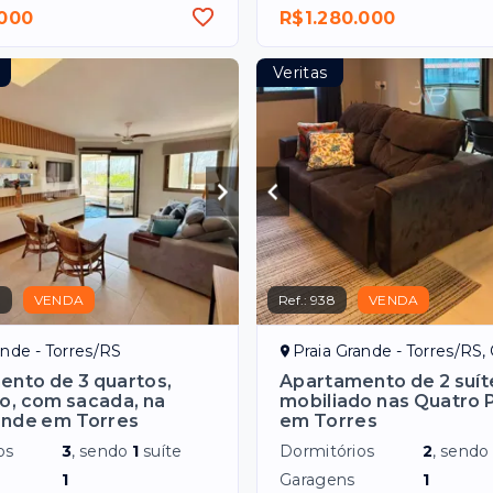
.000
R$1.280.000
Veritas
9
VENDA
Ref.:
938
VENDA
ande - Torres/RS
Praia Grande - Torres/RS, Qu
nto de 3 quartos,
Apartamento de 2 suít
o, com sacada, na
mobiliado nas Quatro 
ande em Torres
em Torres
os
3
, sendo
1
suíte
Dormitórios
2
, send
1
Garagens
1