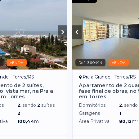
2
VENDA
Ref.:
360494
VENDA
ande - Torres/RS
Praia Grande - Torres/RS
nto de 2 suítes,
Apartamento de 2 quar
, vista mar, na Praia
fase final de obras, no
em Torres
em Torres
os
2
, sendo
2
suítes
Dormitórios
2
, send
2
Garagens
1
tiva
100,44
m²
Área Privativa
80,12
m²