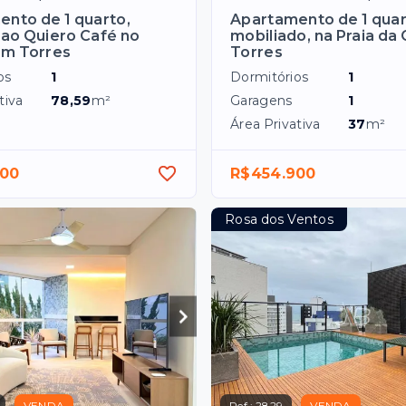
nto de 1 quarto,
Apartamento de 1 quar
ao Quiero Café no
mobiliado, na Praia da
em Torres
Torres
os
1
Dormitórios
1
tiva
78,59
m²
Garagens
1
Área Privativa
37
m²
000
R$454.900
Rosa dos Ventos
VENDA
Ref.:
2829
VENDA