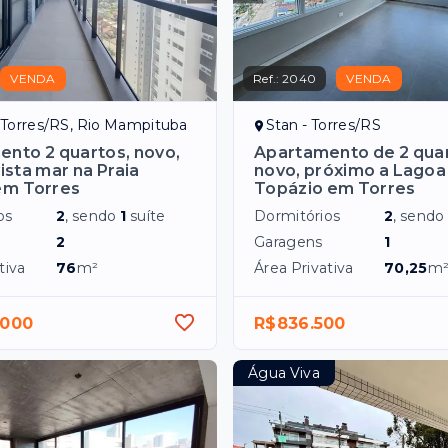
VENDA
Ref.:
2040
VENDA
- Torres/RS, Rio Mampituba
Stan - Torres/RS
nto 2 quartos, novo,
Apartamento de 2 quar
ista mar na Praia
novo, próximo a Lagoa
em Torres
Topázio em Torres
os
2
, sendo
1
suíte
Dormitórios
2
, send
2
Garagens
1
tiva
76
m²
Área Privativa
70,25
m
.000
R$836.500
Água Viva