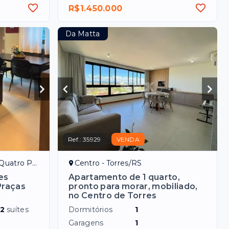
R$1.450.000
Da Matta
Ref.:
35929
VENDA
atro Praças
Centro - Torres/RS
es
Apartamento de 1 quarto,
Praças
pronto para morar, mobiliado,
no Centro de Torres
o
2
suítes
Dormitórios
1
Garagens
1