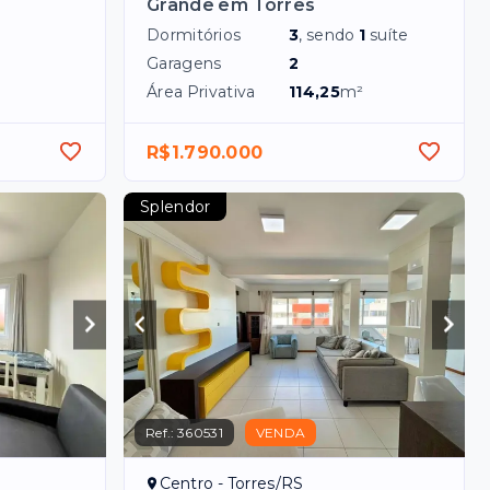
Grande em Torres
Dormitórios
3
, sendo
1
suíte
²
Garagens
2
Área Privativa
114,25
m²
R$1.790.000
Splendor
Ref.:
360531
VENDA
Centro - Torres/RS