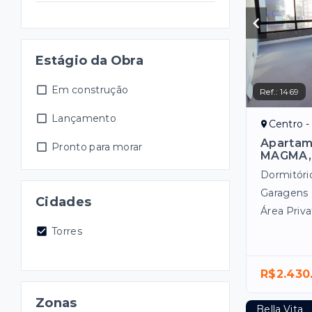
Estágio da Obra
Em construção
Ref.:
1469
Lançamento
Centro -
Apartam
Pronto para morar
MAGMA, 
Dormitóri
Garagens
Cidades
Área Priva
Torres
R$2.430
Zonas
Bella Vita