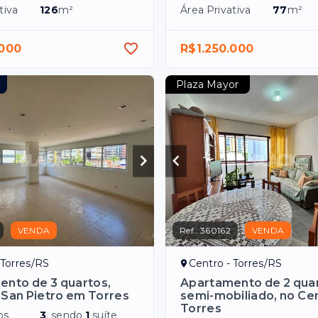
tiva
126
m²
Área Privativa
77
m²
.000
R$1.250.000
Plaza Mayor
VENDA
Ref.:
360162
VENDA
 Torres/RS
Centro - Torres/RS
nto de 3 quartos,
Apartamento de 2 quar
 San Pietro em Torres
semi-mobiliado, no Ce
Torres
os
3
, sendo
1
suíte